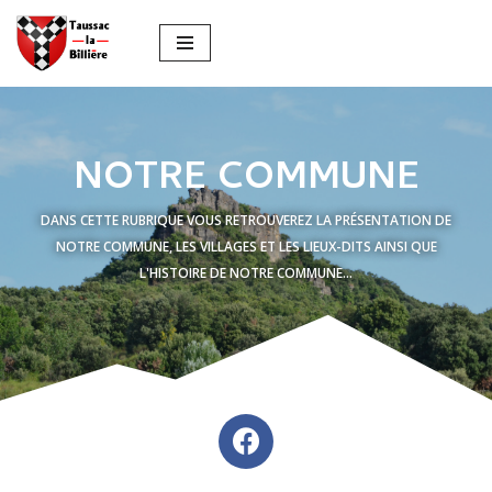
Aller
au
contenu
NOTRE COMMUNE
DANS CETTE RUBRIQUE VOUS RETROUVEREZ LA PRÉSENTATION DE
NOTRE COMMUNE, LES VILLAGES ET LES LIEUX-DITS AINSI QUE
L'HISTOIRE DE NOTRE COMMUNE...